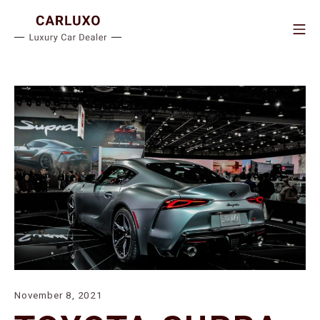
Skip
to
MO
content
CARLUXO – LUXU
November
November 8, 2021
8,